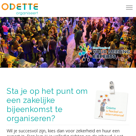
To
na
Proud founder of Your Meeting Experts -
lees meer
Sta je op het punt om
een zakelijke
bijeenkomst te
organiseren?
Wil je succesvol zijn, kies dan voor zekerheid en huur een