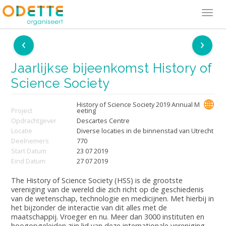
Tog
navi
‹
›
Jaarlijkse bijeenkomst History of
Science Society
History of Science Society 2019 Annual M
Project
eeting
Opdrachtgever
Descartes Centre
Locatie
Diverse locaties in de binnenstad van Utrecht
Deelnemers
770
Start Datum
23 07 2019
Eind Datum
27 07 2019
The History of Science Society (HSS) is de grootste
vereniging van de wereld die zich richt op de geschiedenis
van de wetenschap, technologie en medicijnen. Met hierbij in
het bijzonder de interactie van dit alles met de
maatschappij. Vroeger en nu. Meer dan 3000 instituten en
hoogopgeleiden zijn lid van deze internationale vereniging.