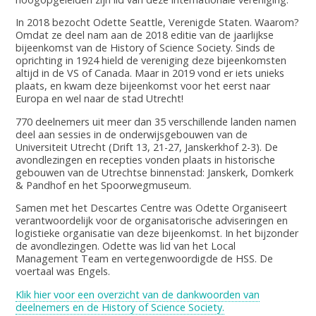
In 2018 bezocht Odette Seattle, Verenigde Staten. Waarom?
Omdat ze deel nam aan de 2018 editie van de jaarlijkse
bijeenkomst van de History of Science Society. Sinds de
oprichting in 1924 hield de vereniging deze bijeenkomsten
altijd in de VS of Canada. Maar in 2019 vond er iets unieks
plaats, en kwam deze bijeenkomst voor het eerst naar
Europa en wel naar de stad Utrecht!
770 deelnemers uit meer dan 35 verschillende landen namen
deel aan sessies in de onderwijsgebouwen van de
Universiteit Utrecht (Drift 13, 21-27, Janskerkhof 2-3). De
avondlezingen en recepties vonden plaats in historische
gebouwen van de Utrechtse binnenstad: Janskerk, Domkerk
& Pandhof en het Spoorwegmuseum.
Samen met het Descartes Centre was Odette Organiseert
verantwoordelijk voor de organisatorische adviseringen en
logistieke organisatie van deze bijeenkomst. In het bijzonder
de avondlezingen. Odette was lid van het Local
Management Team en vertegenwoordigde de HSS. De
voertaal was Engels.
Klik hier voor een overzicht van de dankwoorden van
deelnemers en de History of Science Society.