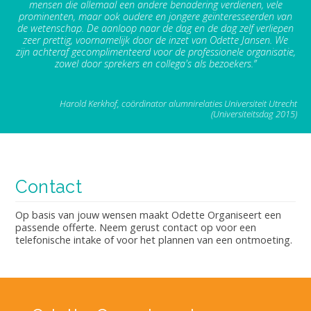
mensen die allemaal een andere benadering verdienen, vele
prominenten, maar ook oudere en jongere geïnteresseerden van
de wetenschap. De aanloop naar de dag en de dag zelf verliepen
zeer prettig, voornamelijk door de inzet van Odette Jansen. We
zijn achteraf gecomplimenteerd voor de professionele organisatie,
zowel door sprekers en collega's als bezoekers.”
Harold Kerkhof, coördinator alumnirelaties Universiteit Utrecht
(Universiteitsdag 2015)
Contact
Op basis van jouw wensen maakt Odette Organiseert een
passende offerte. Neem gerust contact op voor een
telefonische intake of voor het plannen van een ontmoeting.