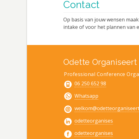
Contact
Op basis van jouw wensen maakt
intake of voor het plannen van
Odette Organiseert
Professional Conference Orga
06 250 652 98
Whatsapp
welkom@odetteorganiseert
odetteorganises
odetteorganises