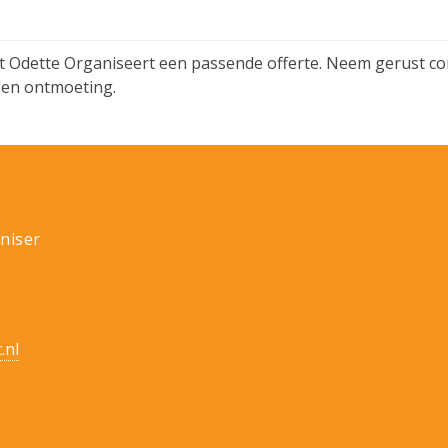
 Odette Organiseert een passende offerte. Neem gerust con
 een ontmoeting.
niser
.nl