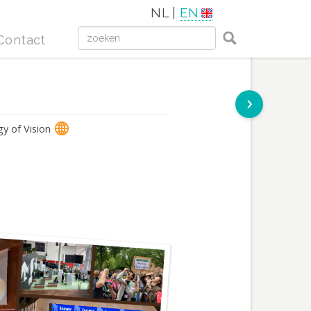
NL |
EN
Contact
›
gy of Vision