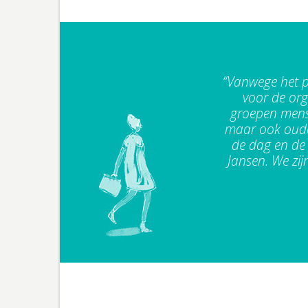
“Vanwege het p
voor de orga
groepen mense
maar ook oude
de dag en de 
Jansen. We zij