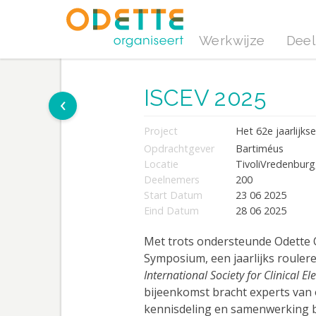
Werkwijze
Deel
ISCEV 2025
‹
Project
Het 62e jaarlijks
Opdrachtgever
Bartiméus
Locatie
TivoliVredenburg
Deelnemers
200
Start Datum
23 06 2025
Eind Datum
28 06 2025
Met trots ondersteunde Odette O
Symposium, een jaarlijks rouler
International Society for Clinical El
bijeenkomst bracht experts van
kennisdeling en samenwerking b