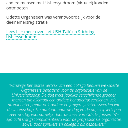
andere mensen met Ushersyndroom (virtueel) konden
ontmoeten.
Odette Organiseert was verantwoordelijk voor de
deelnemersregistratie.
Lees hier meer over 'Let USH Talk' en Stichting
Ushersyndroom.
“Vanwege het plotse vertrek van een collega hebben we Odette
Organiseert benaderd voor de organisatie van de
Universiteitsdag. De dag trekt jaarlijks verschillende groepen
mensen die allemaal een andere benadering verdienen, vele
prominenten, maar ook oudere en jongere geïnteresseerden van
de wetenschap. De aanloop naar de dag en de dag zelf verliepen
zeer prettig, voornamelijk door de inzet van Odette Jansen. We
zijn achteraf gecomplimenteerd voor de professionele organisatie,
zowel door sprekers en collega's als bezoekers.”