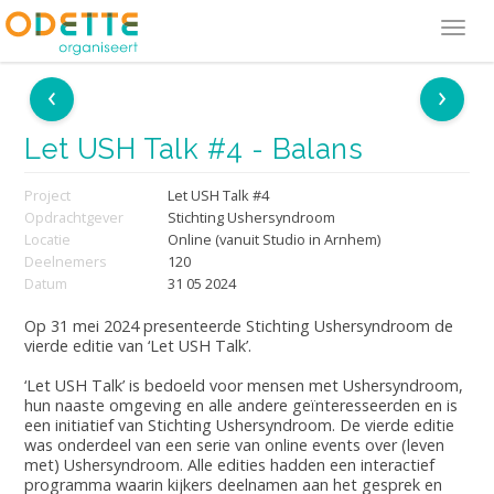
Tog
navi
‹
›
Let USH Talk #4 - Balans
Project
Let USH Talk #4
Opdrachtgever
Stichting Ushersyndroom
Locatie
Online (vanuit Studio in Arnhem)
Deelnemers
120
Datum
31 05 2024
Op 31 mei 2024 presenteerde Stichting Ushersyndroom de
vierde editie van ‘Let USH Talk’.
‘Let USH Talk’ is bedoeld voor mensen met Ushersyndroom,
hun naaste omgeving en alle andere geïnteresseerden en is
een initiatief van Stichting Ushersyndroom. De vierde editie
was onderdeel van een serie van online events over (leven
met) Ushersyndroom. Alle edities hadden een interactief
programma waarin kijkers deelnamen aan het gesprek en